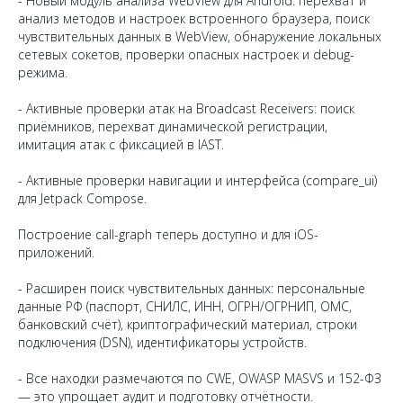
- Новый модуль анализа WebView для Android: перехват и
анализ методов и настроек встроенного браузера, поиск
чувствительных данных в WebView, обнаружение локальных
сетевых сокетов, проверки опасных настроек и debug-
режима.
- Активные проверки атак на Broadcast Receivers: поиск
приёмников, перехват динамической регистрации,
имитация атак с фиксацией в IAST.
- Активные проверки навигации и интерфейса (compare_ui)
для Jetpack Compose.
Построение call-graph теперь доступно и для iOS-
приложений.
- Расширен поиск чувствительных данных: персональные
данные РФ (паспорт, СНИЛС, ИНН, ОГРН/ОГРНИП, ОМС,
банковский счёт), криптографический материал, строки
подключения (DSN), идентификаторы устройств.
- Все находки размечаются по CWE, OWASP MASVS и 152-ФЗ
— это упрощает аудит и подготовку отчётности.