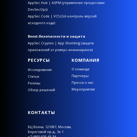
AppSec.Hub | ASPM (управление процессами
DevSecOps)
AppSec.Code | VCS (Git-контроль версий
исходного кода)
Boost-безопасности и защита
AppSec.Cryptex | App Shielding (защита
приложений от реверс-инжиниринга)
РЕСУРСЫ
КОМПАНИЯ
О команде
Исследования
Партнеры
Статьи
Пресса о нас
Релизы
Мероприятия
Обзор решений
КОНТАКТЫ
БЦ Волна,
121087, Москва,
Береговой пр-д., 5к 1
+7 (495) 620-63-36