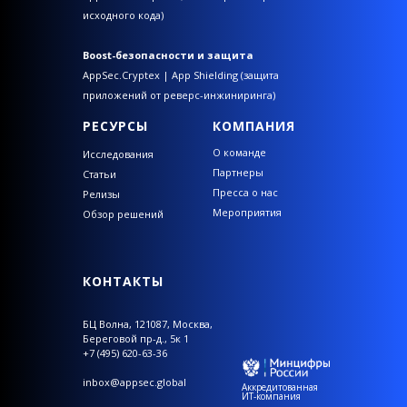
исходного кода)
Boost-безопасности и защита
AppSec.Cryptex | App Shielding (защита
приложений от реверс-инжиниринга)
РЕСУРСЫ
КОМПАНИЯ
О команде
Исследования
Партнеры
Статьи
Пресса о нас
Релизы
Мероприятия
Обзор решений
КОНТАКТЫ
БЦ Волна,
121087, Москва,
Береговой пр-д., 5к 1
+7 (495) 620-63-36
inbox@appsec.global
Аккредитованная
ИТ-компания