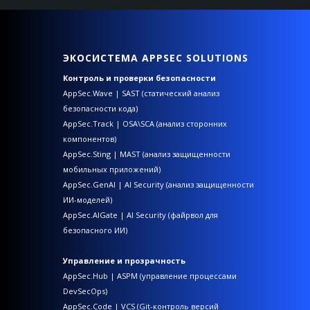
ЭКОСИСТЕМА APPSEC SOLUTIONS
Контроль и проверки безопасности
AppSec.Wave | SAST (статический анализ
безопасности кода)
AppSec.Track | OSA\SCA (анализ сторонних
компонентов)
AppSec.Sting | MAST (анализ защищенности
мобильных приложений)
AppSec.GenAI | AI Security (анализ защищенности
ИИ-моделей)
AppSec.AIGate | AI Security (файрвол для
безопасного ИИ)
Управление и прозрачность
AppSec.Hub | ASPM (управление процессами
DevSecOps)
AppSec.Code | VCS (Git-контроль версий