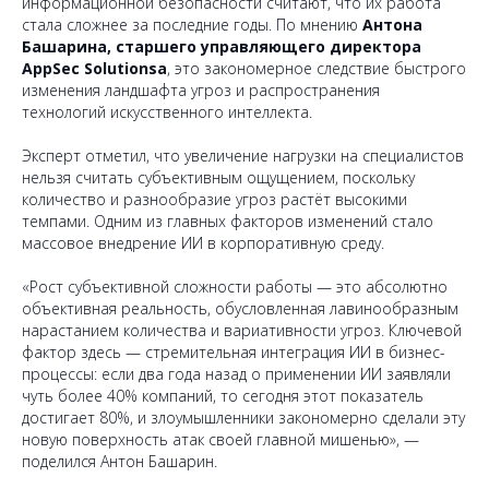
информационной безопасности считают, что их работа
стала сложнее за последние годы. По мнению
Антона
Башарина, старшего управляющего директора
AppSec Solutionsа
, это закономерное следствие быстрого
изменения ландшафта угроз и распространения
технологий искусственного интеллекта.
Эксперт отметил, что увеличение нагрузки на специалистов
нельзя считать субъективным ощущением, поскольку
количество и разнообразие угроз растёт высокими
темпами. Одним из главных факторов изменений стало
массовое внедрение ИИ в корпоративную среду.
«Рост субъективной сложности работы — это абсолютно
объективная реальность, обусловленная лавинообразным
нарастанием количества и вариативности угроз. Ключевой
фактор здесь — стремительная интеграция ИИ в бизнес-
процессы: если два года назад о применении ИИ заявляли
чуть более 40% компаний, то сегодня этот показатель
достигает 80%, и злоумышленники закономерно сделали эту
новую поверхность атак своей главной мишенью»,
—
поделился Антон Башарин.