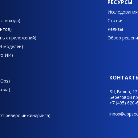
РЕСУРСЫ
Исследования
сти кода)
Статьи
ентов)
Релизы
ьных приложений)
Обзор решени
ИИ-моделей)
го ИИ)
КОНТАКТ
cOps)
кода)
БЦ Волна,
12
Береговой пр-
+7 (495) 620-
inbox@appsec
 от реверс-инжиниринга)