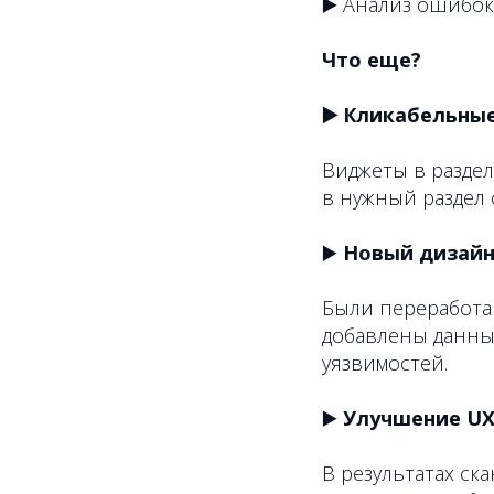
▶️ Анализ ошибок
Что еще?
▶️ Кликабельн
Виджеты в разде
в нужный раздел
▶️
Новый дизайн
Были переработа
добавлены данны
уязвимостей.
▶️
Улучшение U
В результатах с