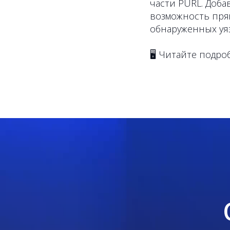
части PURL. Доб
возможность пря
обнаруженных уя
🖥 Читайте подр