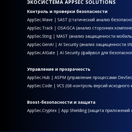
ЭКОСИСТЕМА APPSEC SOLUTIONS
Контроль и проверки безопасности
AppSec.Wave | SAST (статический анализ безопасно
AppSec.Track | OSA\SCA (анализ сторонних компон
AppSec.Sting | MAST (анализ защищенности мобил
AppSec.GenAI | AI Security (анализ защищенности 
AppSec.AIGate | AI Security (файрвол для безопасно
Управление и прозрачность
AppSec.Hub | ASPM (управление процессами DevSe
AppSec.Code | VCS (Git-контроль версий исходного 
Boost-безопасности и защита
AppSec.Cryptex | App Shielding (защита приложений