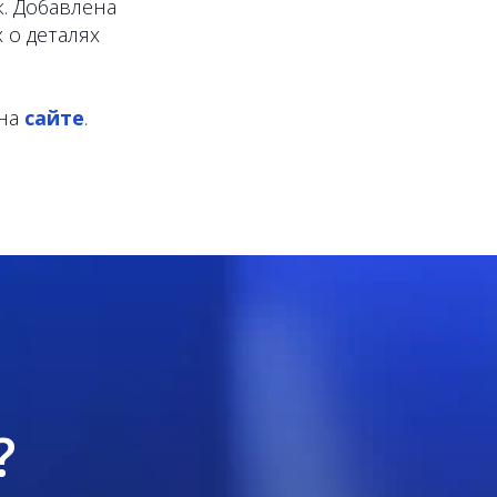
. Добавлена
 о деталях
 на
сайте
.
?