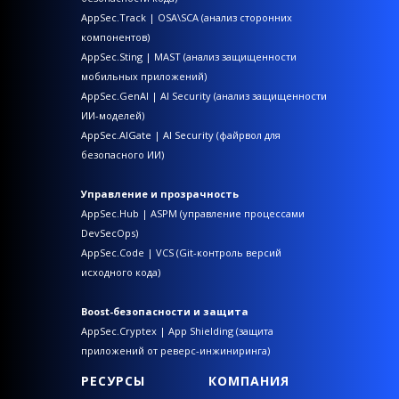
AppSec.Track | OSA\SCA (анализ сторонних
компонентов)
AppSec.Sting | MAST (анализ защищенности
мобильных приложений)
AppSec.GenAI | AI Security (анализ защищенности
ИИ-моделей)
AppSec.AIGate | AI Security (файрвол для
безопасного ИИ)
Управление и прозрачность
AppSec.Hub | ASPM (управление процессами
DevSecOps)
AppSec.Code | VCS (Git-контроль версий
исходного кода)
Boost-безопасности и защита
AppSec.Cryptex | App Shielding (защита
приложений от реверс-инжиниринга)
РЕСУРСЫ
КОМПАНИЯ