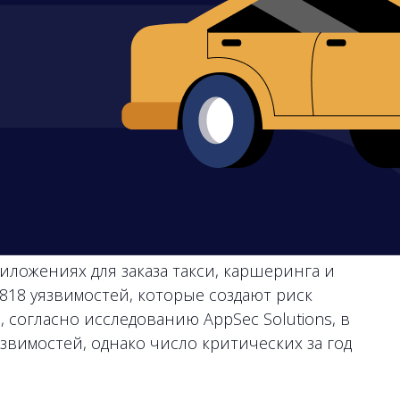
иложениях для заказа такси, каршеринга и
818 уязвимостей, которые создают риск
 согласно исследованию AppSec Solutions, в
звимостей, однако число критических за год