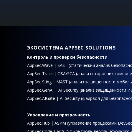
ЭКОСИСТЕМА APPSEC SOLUTIONS
Контроль и проверки безопасности
AppSec.Wave | SAST (статический анализ безопасно
AppSec.Track | OSA\SCA (анализ сторонних компон
AppSec.Sting | MAST (анализ защищенности мобил
AppSec.GenAI | AI Security (анализ защищенности 
AppSec.AIGate | AI Security (файрвол для безопасно
Управление и прозрачность
AppSec.Hub | ASPM (управление процессами DevSe
AppSec.Code | VCS (Git-контроль версий исходного 