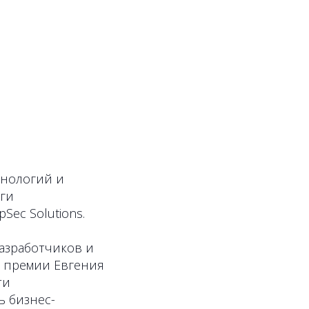
хнологий и
оги
ec Solutions.
разработчиков и
а премии Евгения
ти
ь бизнес-