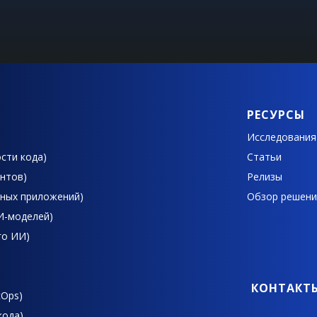
РЕСУРСЫ
Исследования
сти кода)
Статьи
ентов)
Релизы
ьных приложений)
Обзор решени
ИИ-моделей)
го ИИ)
КОНТАКТ
cOps)
кода)