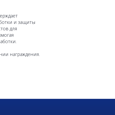
верждает
ботки и защиты
тов для
омогая
аботки.
нии награждения.