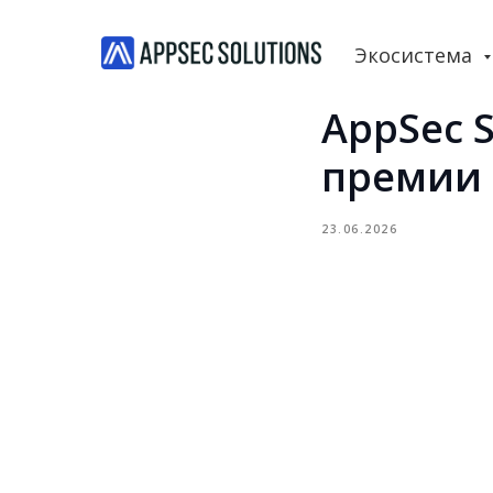
Экосистема
AppSec 
премии 
23.06.2026