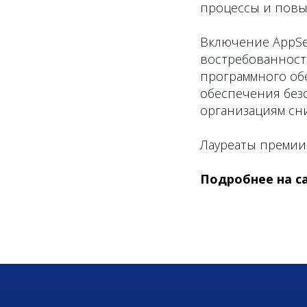
процессы и повы
Включение AppSec
востребованност
программного обе
обеспечения безо
организациям сн
Лауреаты премии
Подробнее на с