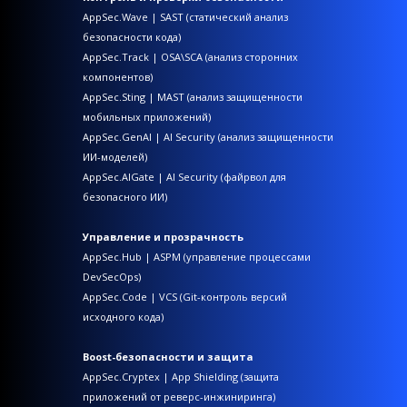
AppSec.Wave | SAST (статический анализ
безопасности кода)
AppSec.Track | OSA\SCA (анализ сторонних
компонентов)
AppSec.Sting | MAST (анализ защищенности
мобильных приложений)
AppSec.GenAI | AI Security (анализ защищенности
ИИ-моделей)
AppSec.AIGate | AI Security (файрвол для
безопасного ИИ)
Управление и прозрачность
AppSec.Hub | ASPM (управление процессами
DevSecOps)
AppSec.Code | VCS (Git-контроль версий
исходного кода)
Boost-безопасности и защита
AppSec.Cryptex | App Shielding (защита
приложений от реверс-инжиниринга)