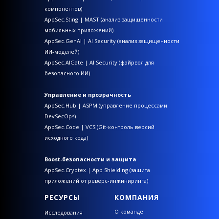
компонентов)
AppSec.Sting | MAST (анализ защищенности
мобильных приложений)
AppSec.GenAI | AI Security (анализ защищенности
ИИ-моделей)
AppSec.AIGate | AI Security (файрвол для
безопасного ИИ)
Управление и прозрачность
AppSec.Hub | ASPM (управление процессами
DevSecOps)
AppSec.Code | VCS (Git-контроль версий
исходного кода)
Boost-безопасности и защита
AppSec.Cryptex | App Shielding (защита
приложений от реверс-инжиниринга)
РЕСУРСЫ
КОМПАНИЯ
О команде
Исследования